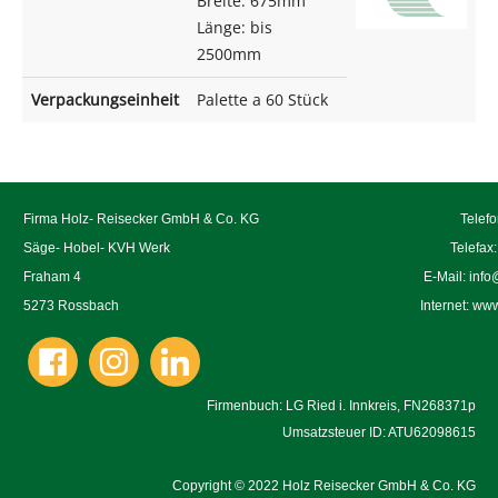
Breite: 675mm
Länge: bis
2500mm
Verpackungseinheit
Palette a 60 Stück
Firma Holz- Reisecker GmbH & Co. KG
Telef
Säge- Hobel- KVH Werk
Telefax
Fraham 4
E-Mail:
info
5273 Rossbach
Internet:
www.
Firmenbuch: LG Ried i. Innkreis, FN268371p
Umsatzsteuer ID: ATU62098615
Copyright
©
2022 Holz Reisecker GmbH & Co. KG