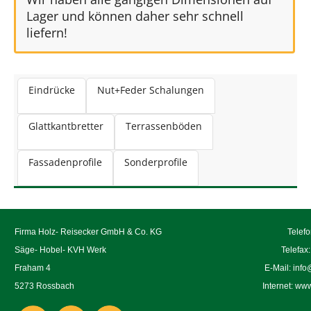
Lager und können daher sehr schnell
liefern!
Eindrücke
Nut+Feder Schalungen
Glattkantbretter
Terrassenböden
Fassadenprofile
Sonderprofile
Firma Holz- Reisecker GmbH & Co. KG
Telef
Säge- Hobel- KVH Werk
Telefax
Fraham 4
E-Mail:
info
5273 Rossbach
Internet:
www.