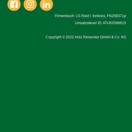
Firmenbuch: LG Ried i. Innkreis, FN268371p
Umsatzsteuer ID: ATU62098615
Copyright
©
2022 Holz Reisecker GmbH & Co. KG